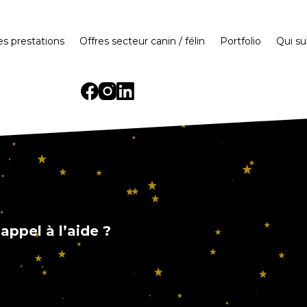
es prestations
Offres secteur canin / félin
Portfolio
Qui sui
ppel à l’aide ?