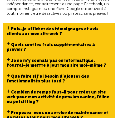
indépendance, contrairement à une page Facebook, un
compte Instagram ou une fiche Google qui peuvent à
tout moment être désactivés ou piratés… sans préavis !
Puis-je afficher des témoignages et avis
clients sur mon site web ?
Quels sont les frais supplémentaires à
prévoir ?
Je ne m’y connais pas en informatique.
Pourrai-je mettre à jour mon site moi-même ?
Que faire si j’ai besoin d’ajouter des
fonctionnalités plus tard ?
Combien de temps faut-il pour créer un site
web pour mon activité de pension canine, féline
ou petsitting ?
Proposez-vous un service de maintenance et
de mises à jour pour mon site web ?