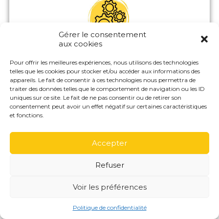
Gérer le consentement
aux cookies
La création ou l'optimisation complète
Pour offrir les meilleures expériences, nous utilisons des technologies
de la page​
telles que les cookies pour stocker et/ou accéder aux informations des
appareils. Le fait de consentir à ces technologies nous permettra de
(Re)
paramétrage
complet : choix des
traiter des données telles que le comportement de navigation ou les ID
catégories, informations de contact, lien vers
uniques sur ce site. Le fait de ne pas consentir ou de retirer son
votre site web, horaires d’ouverture, etc.
consentement peut avoir un effet négatif sur certaines caractéristiques
Rédaction
ou optimisation professionnelle de
et fonctions.
votre
bio
et de votre
description
pour captiver
votre audience dès le premier coup d’œil.
Accepter
Refuser
Voir les préférences
Une identité visuelle impactante
Politique de confidentialité