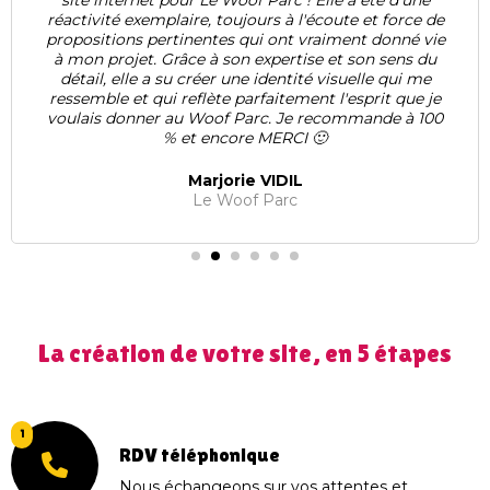
Le Woof Parc ! Elle a été d'une
aéré. Petit plus 
, toujours à l'écoute et force de
histoire avec mo
ntes qui ont vraiment donné vie
 à son expertise et son sens du
C
éer une identité visuelle qui me
Osté
ète parfaitement l'esprit que je
oof Parc. Je recommande à 100
encore MERCI 🙂
rjorie VIDIL
e Woof Parc
La création de votre site, en 5 étapes
1
RDV téléphonique
Nous échangeons sur vos attentes et