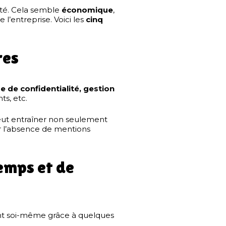
vité. Cela semble
économique
,
e l’entreprise. Voici les
cinq
res
e de confidentialité, gestion
s, etc.
peut entraîner non seulement
r l’absence de mentions
emps et de
ant soi-même grâce à quelques