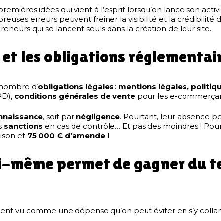
remières idées qui vient à l’esprit lorsqu’on lance son acti
euses erreurs peuvent freiner la visibilité et la crédibilité d
eneurs qui se lancent seuls dans la création de leur site.
s et les obligations réglementai
n nombre d’
obligations légales
:
mentions légales, politiqu
PD),
conditions générales de vente
pour les e-commerçant
naissance
, soit par
négligence
. Pourtant, leur absence 
es
sanctions
en cas de contrôle… Et pas des moindres ! Pou
rison et
75 000 € d’amende !
soi-même permet de gagner du t
ouvent vu comme une dépense qu’on peut éviter en s’y coll